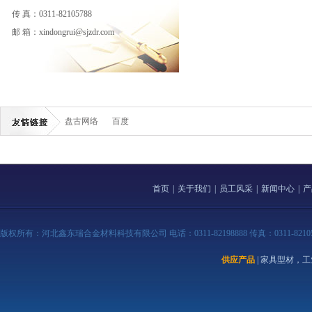
传 真：0311-82105788
邮 箱：xindongrui@sjzdr.com
盘古网络
百度
首页
|
关于我们
|
员工风采
|
新闻中心
|
产
版权所有：河北鑫东瑞合金材料科技有限公司 电话：0311-82198888 传真：0311-82105788 
供应产品
| 家具型材，