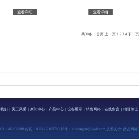
查看详细
查看详细
共30条
首页
上一页
1
2
3
4
下一页
于我们
|
员工风采
|
新闻中心
|
产品中心
|
设备展示
|
销售网络
|
在线留言
|
招贤纳士
888 传真：0311-82105788 邮件：xindongrui@sjzdr.com 技术支持:
盘古网络