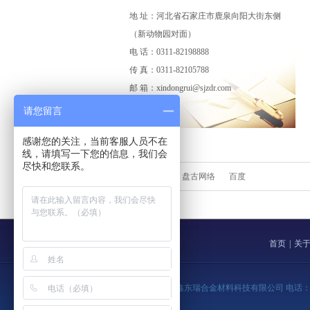
地 址：河北省石家庄市鹿泉向阳大街东侧
（新动物园对面）
电 话：0311-82198888
传 真：0311-82105788
邮 箱：xindongrui@sjzdr.com
请您留言
感谢您的关注，当前客服人员不在
线，请填写一下您的信息，我们会
尽快和您联系。
盘古网络
百度
首页
|
关
版权所有：河北鑫东瑞合金材料科技有限公司 电话：0311-82198