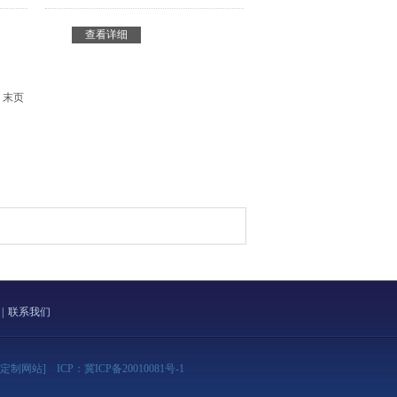
查看详细
末页
|
联系我们
[定制网站]
ICP：
冀ICP备20010081号-1