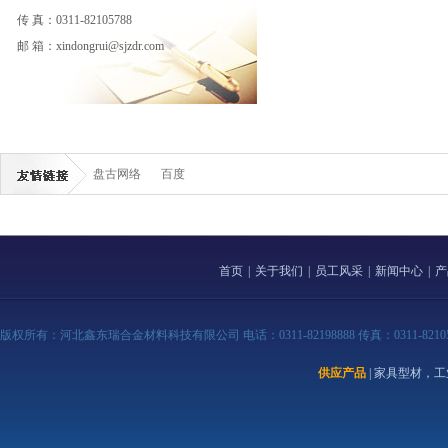
传 真：0311-82105788
邮 箱：xindongrui@sjzdr.com
盘古网络
百度
首页
|
关于我们
|
员工风采
|
新闻中心
|
产
版权所有：河北鑫东瑞合金材料科技有限公司 电话：0311-82198888 传真：0311-82105788 
供应产品
| 家具型材，