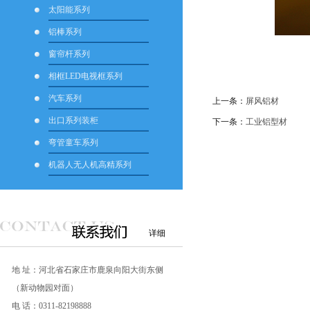
太阳能系列
铝棒系列
窗帘杆系列
相框LED电视框系列
汽车系列
上一条：
屏风铝材
出口系列装柜
下一条：
工业铝型材
弯管童车系列
机器人无人机高精系列
详细
地 址：河北省石家庄市鹿泉向阳大街东侧
（新动物园对面）
电 话：0311-82198888