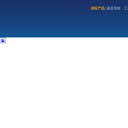
供应产品
| 家具型材，